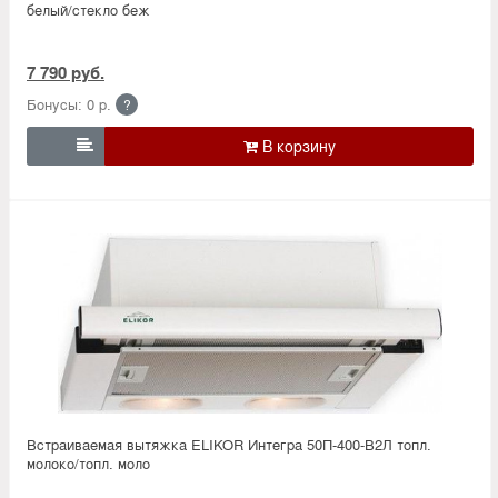
белый/стекло беж
7 790 руб.
Бонусы: 0 р.
?

Встраиваемая вытяжка ELIKOR Интегра 50П-400-В2Л топл.
молоко/топл. моло