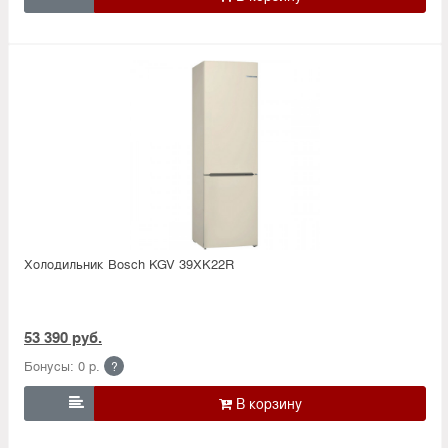
Холодильник Bosсh KGV 39XK22R
53 390 руб.
Бонусы: 0 р.
?
