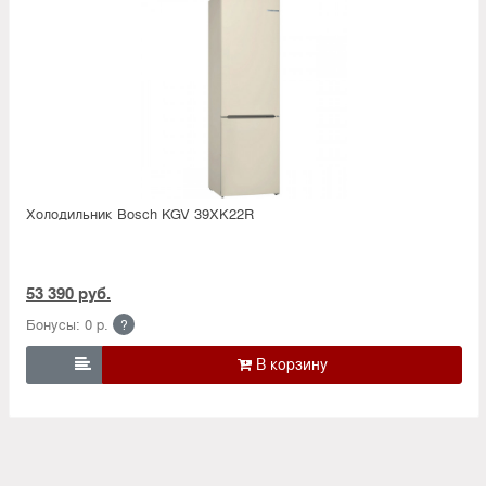
Холодильник Bosсh KGV 39XK22R
53 390 руб.
Бонусы: 0 р.
?
