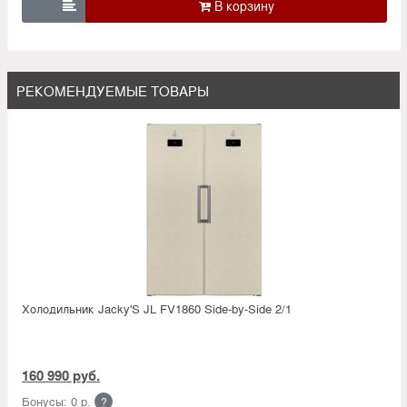

РЕКОМЕНДУЕМЫЕ ТОВАРЫ
Холодильник Jacky'S JL FV1860 Side-by-Side 2/1
160 990 руб.
Бонусы: 0 р.
?