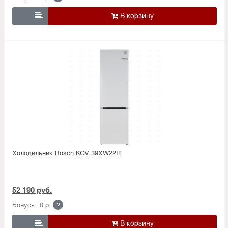

Холодильник Bosсh KGV 39XW22R
52 190 руб.
Бонусы: 0 р.
?
