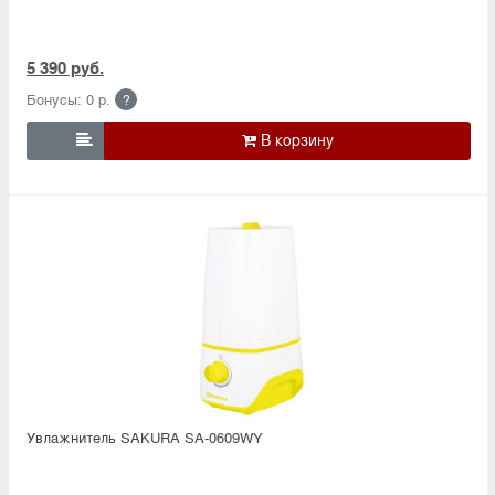
5 390 руб.
Бонусы: 0 р.
?

Увлажнитель SAKURA SA-0609WY