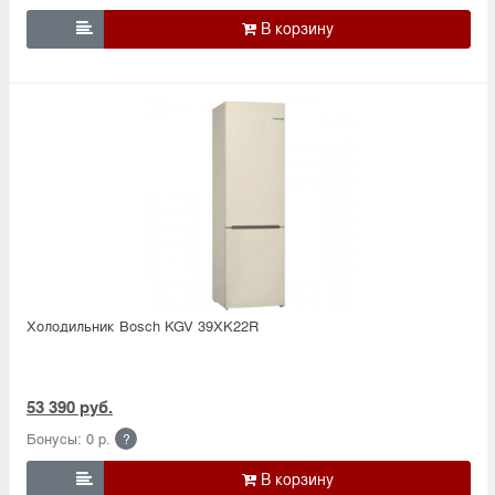

Холодильник Bosсh KGV 39XK22R
53 390 руб.
Бонусы: 0 р.
?
