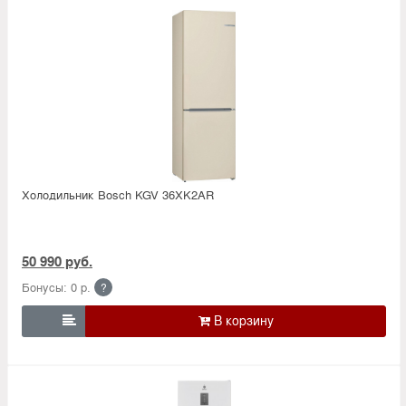
Холодильник Bosсh KGV 36XK2AR
50 990 руб.
Бонусы: 0 р.
?
