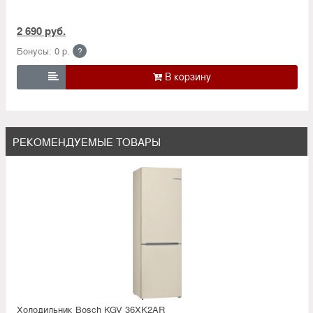
2 690 руб.
Бонусы: 0 р.
?

РЕКОМЕНДУЕМЫЕ ТОВАРЫ
Холодильник Bosсh KGV 36XK2AR