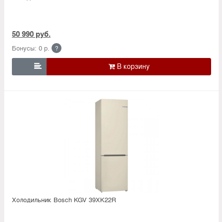
50 990 руб.
Бонусы: 0 р.
?

Холодильник Bosсh KGV 39XK22R