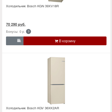
Холодильник Bosсh KGN 39XV18R
70 290 руб.
Бонусы: 0 р.
?

Холодильник Bosсh KGV 36XK2AR