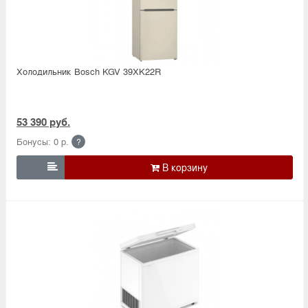
Холодильник Bosсh KGV 39XK22R
53 390 руб.
Бонусы: 0 р.
?
