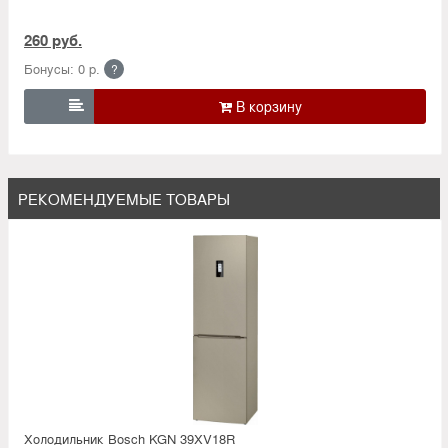
260 руб.
Бонусы: 0 р.
?

РЕКОМЕНДУЕМЫЕ ТОВАРЫ
Холодильник Bosсh KGN 39XV18R