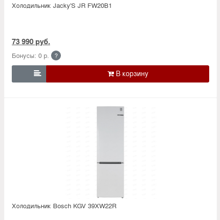
Холодильник Jacky'S JR FW20B1
73 990 руб.
Бонусы: 0 р.
?

Холодильник Bosсh KGV 39XW22R