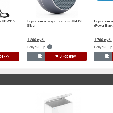
n RBM314-
Портативное аудио Joyroom JR-M08
Портативно
Silver
(Power Bank
1 290 руб.
1 790 руб.
Бонусы: 0 р.
Бонусы: 0 р
?

