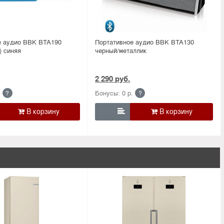
е аудио BBK BTA190
Портативное аудио BBK BTA130
) синяя
черный/металлик
2 290 руб.
.
Бонусы: 0 р.
?
?
