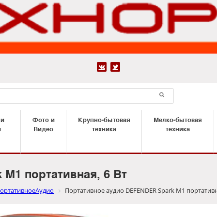


 и
Фото и
Крупно-бытовая
Мелко-бытовая
ы
Видео
техника
техника
M1 портативная, 6 Вт
ортативноеАудио
Портативное аудио DEFENDER Spark M1 портативна