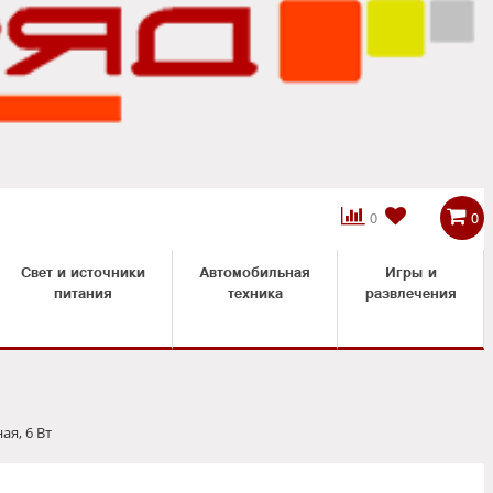



0
0
Свет и источники
Автомобильная
Игры и
питания
техника
развлечения
я, 6 Вт