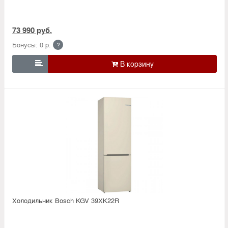
73 990 руб.
Бонусы: 0 р.
?

Холодильник Bosсh KGV 39XK22R