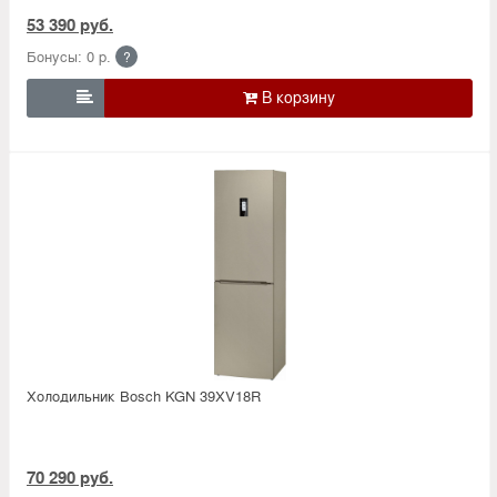
53 390 руб.
Бонусы: 0 р.
?

Холодильник Bosсh KGN 39XV18R
70 290 руб.