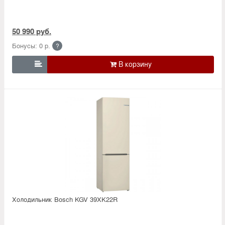
50 990 руб.
Бонусы: 0 р.
?

Холодильник Bosсh KGV 39XK22R