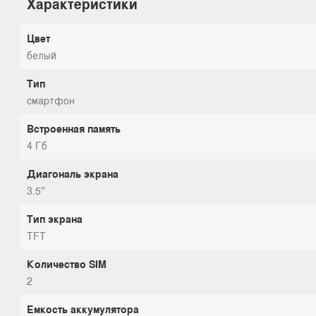
Характеристики
Цвет
белый
Тип
смартфон
Встроенная память
4 Гб
Диагональ экрана
3.5''
Тип экрана
TFT
Количество SIM
2
Емкость аккумулятора