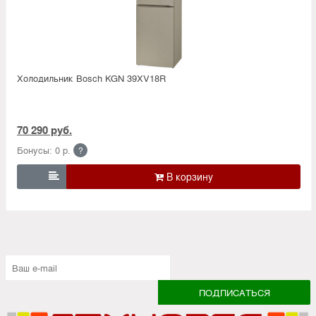
Холодильник Bosсh KGN 39XV18R
70 290 руб.
Бонусы: 0 р.
?
