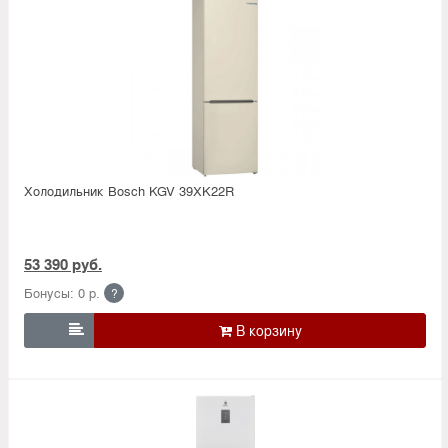
Холодильник Bosсh KGV 39XK22R
53 390 руб.
Бонусы: 0 р.
?
