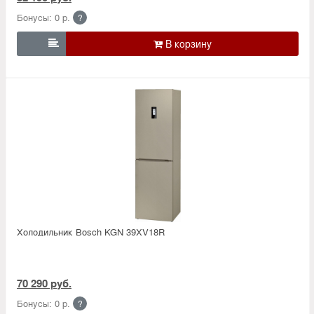
Бонусы: 0 р.
?

Холодильник Bosсh KGN 39XV18R
70 290 руб.
Бонусы: 0 р.
?