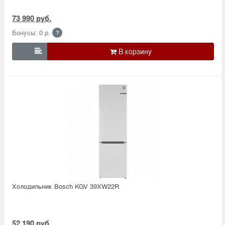
73 990 руб.
Бонусы: 0 р.
?

Холодильник Bosсh KGV 39XW22R
52 190 руб.