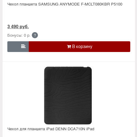
Чехол планшета SAMSUNG ANYMODE F-MCLT080KBR P5100
3 490 руб.
Бонусы: 0 р.
?

Чехол для планшета iPad DENN DCA710N iPad