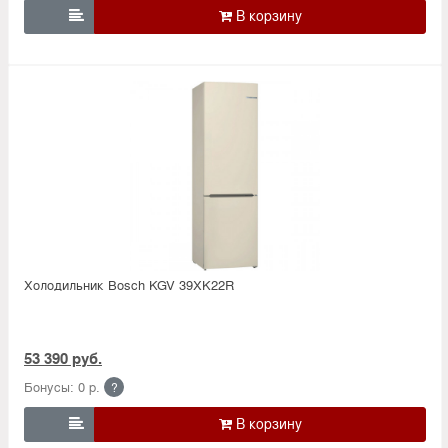

Холодильник Bosсh KGV 39XK22R
53 390 руб.
Бонусы: 0 р.
?
