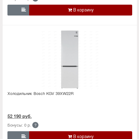

Холодильник Bosсh KGV 39XW22R
52 190 руб.
Бонусы: 0 р.
?
