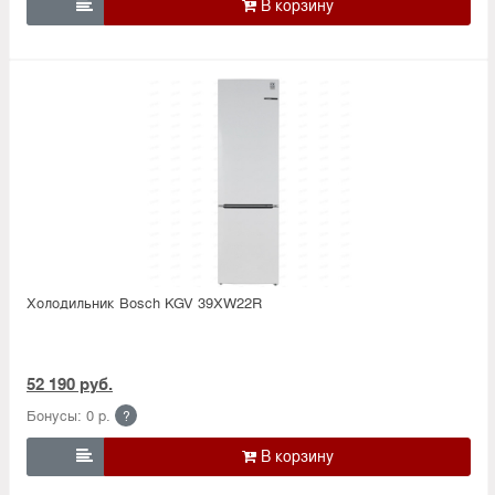

Холодильник Bosсh KGV 39XW22R
52 190 руб.
Бонусы: 0 р.
?
