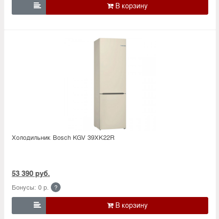

Холодильник Bosсh KGV 39XK22R
53 390 руб.
Бонусы: 0 р.
?
