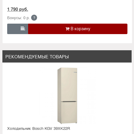
1 790 руб.
Бонусы: 0 р.
?

РЕКОМЕНДУЕМЫЕ ТОВАРЫ
Холодильник Bosсh KGV 39XK22R