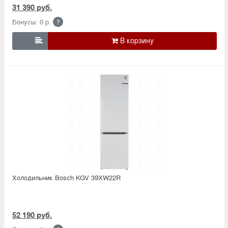
31 390 руб.
Бонусы: 0 р.
?

Холодильник Bosсh KGV 39XW22R
52 190 руб.