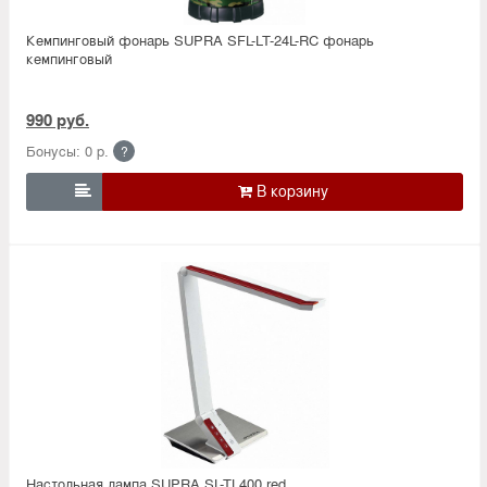
Кемпинговый фонарь SUPRA SFL-LT-24L-RC фонарь
кемпинговый
990 руб.
Бонусы: 0 р.
?

Настольная лампа SUPRA SL-TL400 red