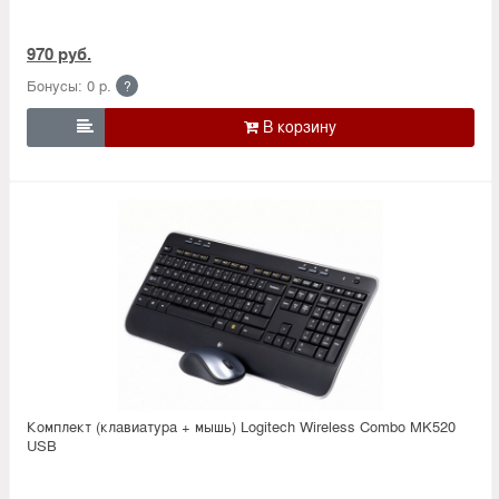
970 руб.
Бонусы: 0 р.
?

Комплект (клавиатура + мышь) Logitech Wireless Combo MK520
USB