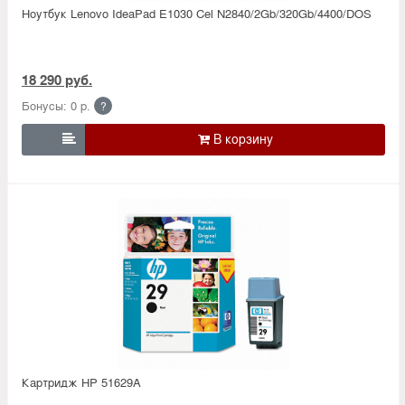
Ноутбук Lenovo IdeaPad E1030 Cel N2840/2Gb/320Gb/4400/DOS
18 290 руб.
Бонусы: 0 р.
?

Картридж HP 51629A