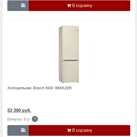

Холодильник Bosсh KGV 39XK22R
53 390 руб.
Бонусы: 0 р.
?
