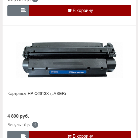

Картридж HP Q2613X (LASER)
4 890 руб.
Бонусы: 0 р.
?
