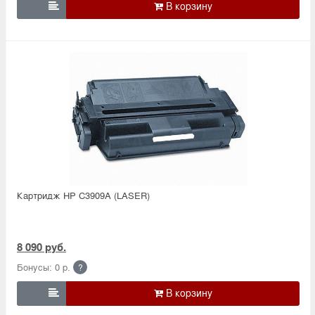

Картридж HP C3909A (LASER)
8 090 руб.
Бонусы: 0 р.
?
