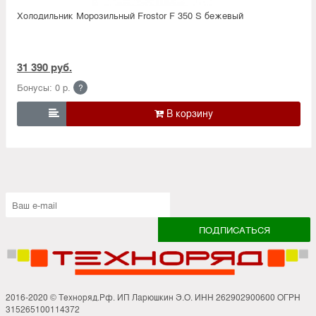
Холодильник Морозильный Frostor F 350 S бежевый
31 390 руб.
Бонусы: 0 р.
?

2016-2020 © Техноряд.Рф. ИП Ларюшкин Э.О. ИНН 262902900600 ОГРН
315265100114372