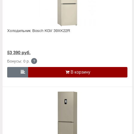
Холодильник Bosсh KGV 39XK22R
53 390 руб.
Бонусы: 0 р.
?
