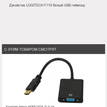
Джойстик LOGITECH F710 белый USB геймпад
С ЭТИМ ТОВАРОМ СМОТРЯТ
Адаптер Hama HDMI/VGA (f) 0.1м