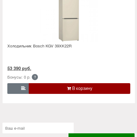
Холодильник Bosсh KGV 39XK22R
53 390 руб.
Бонусы: 0 р.
?
