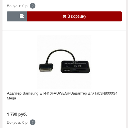
Бонусы: 0 р.
?

Адаптер Samsung ET-H10FAUWEGRUадаптер дляTab3N8000S4
Mega
1 790 руб.
Бонусы: 0 р.
?