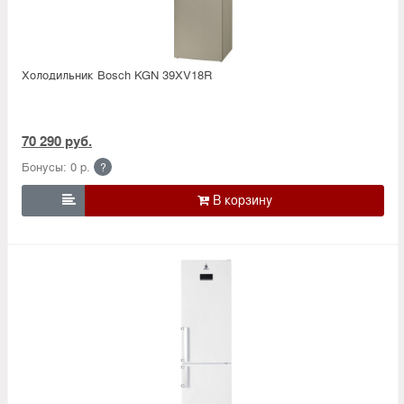
Холодильник Bosсh KGN 39XV18R
70 290 руб.
Бонусы: 0 р.
?
