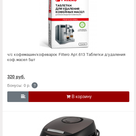
ч/с кофемашин/кофеварок Filtero Арт.613 Таблетки д/удаления
коф.масел 5шт
320 руб.
Бонусы: 0 р.
?
