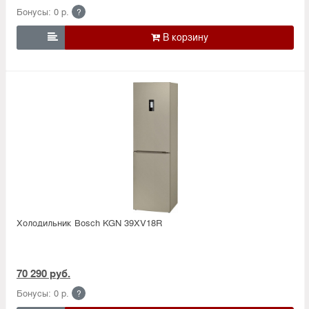
Бонусы: 0 р.
?

Холодильник Bosсh KGN 39XV18R
70 290 руб.
Бонусы: 0 р.
?