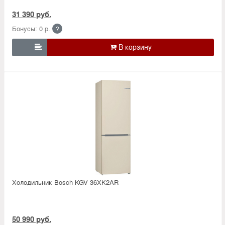
31 390 руб.
Бонусы: 0 р.
?

Холодильник Bosсh KGV 36XK2AR
50 990 руб.