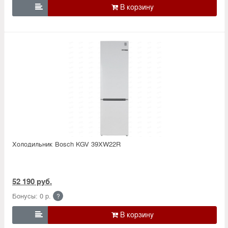

Холодильник Bosсh KGV 39XW22R
52 190 руб.
Бонусы: 0 р.
?
