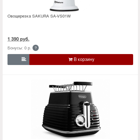
Овощерезка SAKURA SA-VS01W
1 390 руб.
Бонусы: 0 р.
?
