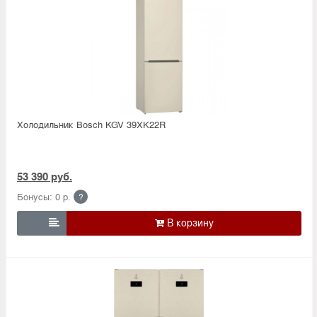
Холодильник Bosсh KGV 39XK22R
53 390 руб.
Бонусы: 0 р.
?
