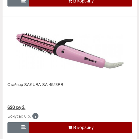

Стайлер SAKURA SA-4523PB
620 руб.
Бонусы: 0 р.
?
