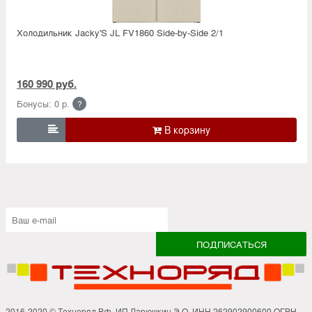
Холодильник Jacky'S JL FV1860 Side-by-Side 2/1
160 990 руб.
Бонусы: 0 р.
?

2016-2020 © Техноряд.Рф. ИП Ларюшкин Э.О. ИНН 262902900600 ОГРН