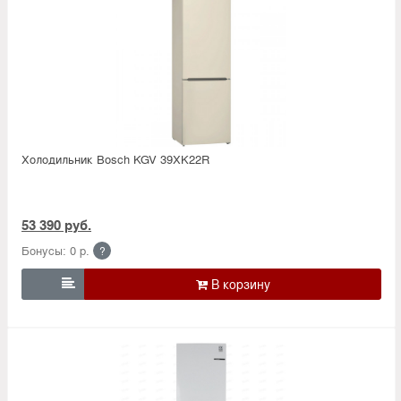
Холодильник Bosсh KGV 39XK22R
53 390 руб.
Бонусы: 0 р.
?
