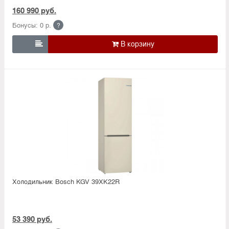
160 990 руб.
Бонусы: 0 р.
?

Холодильник Bosсh KGV 39XK22R
53 390 руб.