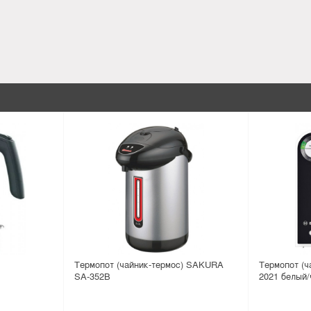
Термопот (чайник-термос) SAKURA
Термопот (ч
SA-352B
2021 белый