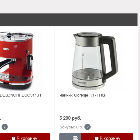
 DELONGHI ECO311.R
Чайник Gorenje K17TRGT
.
5 290 руб.
.
Бонусы: 0 р.
?
?
