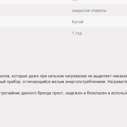
закрытая спираль
Китай
1 год
лов, которые даже при сильном нагревании не выделяет никаких 
тный прибор, отличающийся малым энергопотреблением. Нагреват
трочайник данного бренда прост, надежен и безопасен в использ