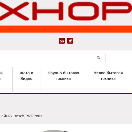


 и
Фото и
Крупно-бытовая
Мелко-бытовая
ы
Видео
техника
техника
Чайник Bosch TWK 7801