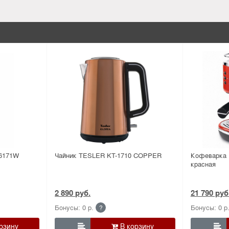
6171W
Чайник TESLER KT-1710 COPPER
Кофеварка
красная
2 890 руб.
21 790 руб
Бонусы: 0 р.
Бонусы: 0 р
?

