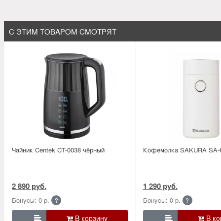
С ЭТИМ ТОВАРОМ СМОТРЯТ
Чайник Centek CT-0038 чёрный
Кофемолка SAKURA SA-
2 890 руб.
1 290 руб.
Бонусы: 0 р.
Бонусы: 0 р.
?
?

