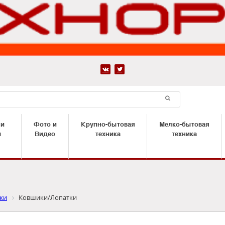


 и
Фото и
Крупно-бытовая
Мелко-бытовая
ы
Видео
техника
техника
вки
Ковшики/Лопатки