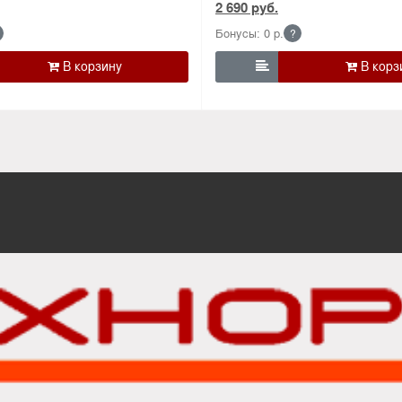
2 690 руб.
Бонусы: 0 р.
?

М