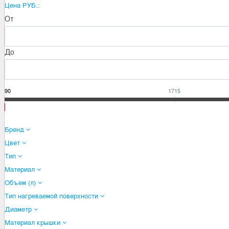
Цена РУБ.:
От
До
1390
1715
Бренд
Цвет
Тип
Материал
Объем (л)
Тип нагреваемой поверхности
Диаметр
Материал крышки