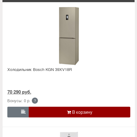
Холодильник Bosсh KGN 39XV18R
70 290 руб.
Бонусы: 0 р.
?
