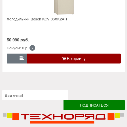
Холодильник Bosсh KGV 36XK2AR
50 990 руб.
Бонусы: 0 р.
?
