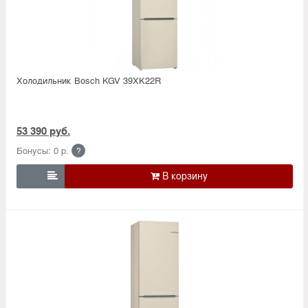
Холодильник Bosсh KGV 39XK22R
53 390 руб.
Бонусы: 0 р.
?
