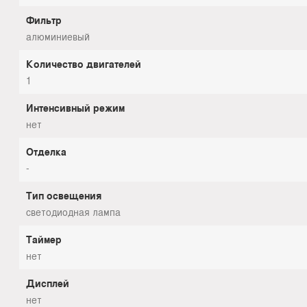
Фильтр
алюминиевый
Количество двигателей
1
Интенсивный режим
нет
Отделка
-
Тип освещения
светодиодная лампа
Таймер
нет
Дисплей
нет