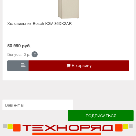
Холодильник Bosсh KGV 36XK2AR
50 990 руб.
Бонусы: 0 р.
?
