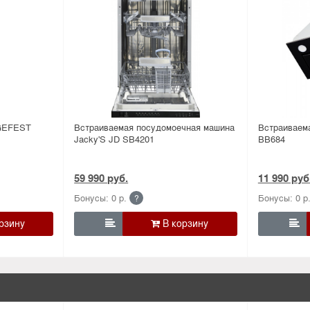
 GEFEST
Встраиваемая посудомоечная машина
Встраиваем
Jacky'S JD SB4201
BB684
59 990 руб.
11 990 руб
Бонусы: 0 р.
Бонусы: 0 р
?

