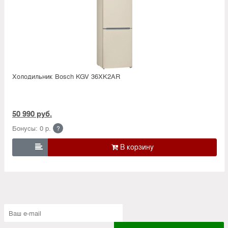
Холодильник Bosсh KGV 36XK2AR
50 990 руб.
Бонусы: 0 р.
?
