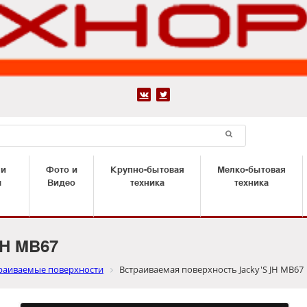


 и
Фото и
Крупно-бытовая
Мелко-бытовая
ы
Видео
техника
техника
JH MB67
раиваемые поверхности
Встраиваемая поверхность Jacky'S JH MB67