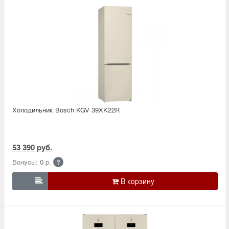
Холодильник Bosсh KGV 39XK22R
53 390 руб.
Бонусы: 0 р.
?
