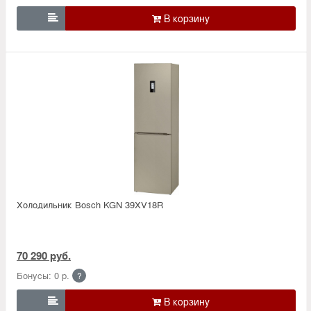

Холодильник Bosсh KGN 39XV18R
70 290 руб.
Бонусы: 0 р.
?
