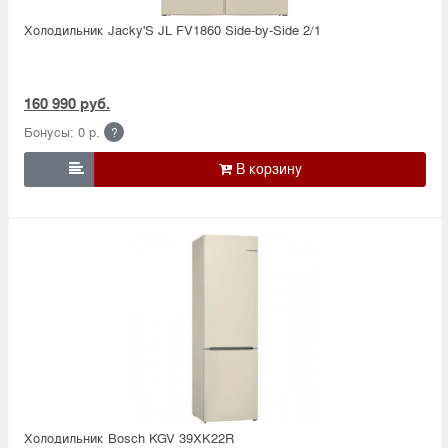
Холодильник Jacky'S JL FV1860 Side-by-Side 2/1
160 990 руб.
Бонусы: 0 р.
?

Холодильник Bosсh KGV 39XK22R