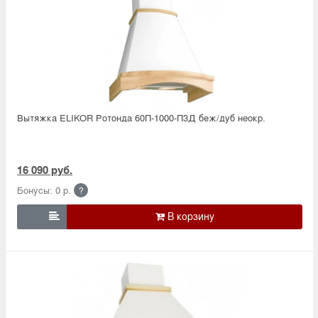
Вытяжка ELIKOR Ротонда 60П-1000-П3Д беж/дуб неокр.
16 090 руб.
Бонусы: 0 р.
?
