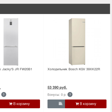
к Jacky'S JR FW20B1
Холодильник Bosсh KGV 39XK22R
.
53 390 руб.
.
Бонусы: 0 р.
?
?
