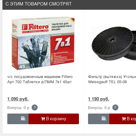
С ЭТИМ ТОВАРОМ СМОТРЯТ
ч/с посудомоечным машинем Filtero
Фильтр (вытяжка) Уголь
Арт.702 Таблетки д/ПММ 7в1 45шт
Weissgauff TEL 05-06
1 090 руб.
1 190 руб.
Бонусы: 0 р.
Бонусы: 0 р.
?
?

