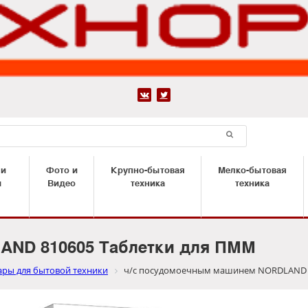


 и
Фото и
Крупно-бытовая
Мелко-бытовая
ы
Видео
техника
техника
AND 810605 Таблетки для ПММ
ары для бытовой техники
ч/с посудомоечным машинем NORDLAND 8