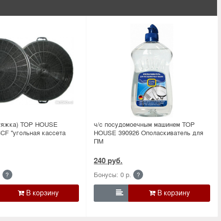
тяжка) TOP HOUSE
ч/с посудомоечным машинем TOP
CF ''угольная кассета
HOUSE 390926 Ополаскиватель для
ПМ
240 руб.
.
Бонусы: 0 р.
?
?
