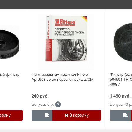
ный фильтр
ч/с стиральным машинам Filtero
Фильтр (вы
Арт.903 ср-во первого пуска д/СМ
504504 TH C
400г.''
240 руб.
1 490 руб.
Бонусы: 0 р.
Бонусы: 0 р
?

