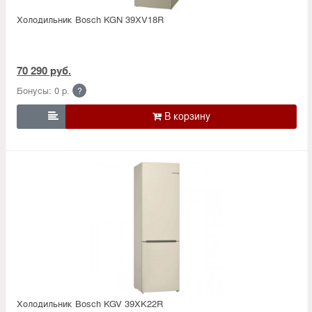
Холодильник Bosсh KGN 39XV18R
70 290 руб.
Бонусы: 0 р.
?

Холодильник Bosсh KGV 39XK22R