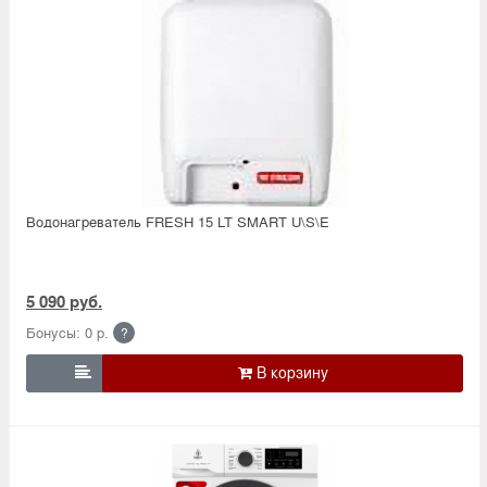
Водонагреватель FRESH 15 LT SMART U\S\E
5 090 руб.
Бонусы: 0 р.
?
