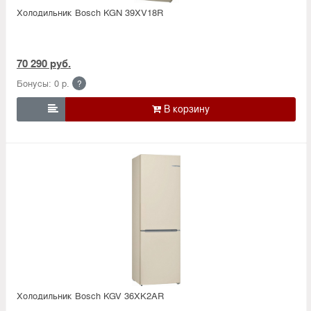
Холодильник Bosсh KGN 39XV18R
70 290 руб.
Бонусы: 0 р.
?

Холодильник Bosсh KGV 36XK2AR