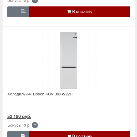
Бонусы: 0 р.
?

Холодильник Bosсh KGV 39XW22R
52 190 руб.
Бонусы: 0 р.
?
