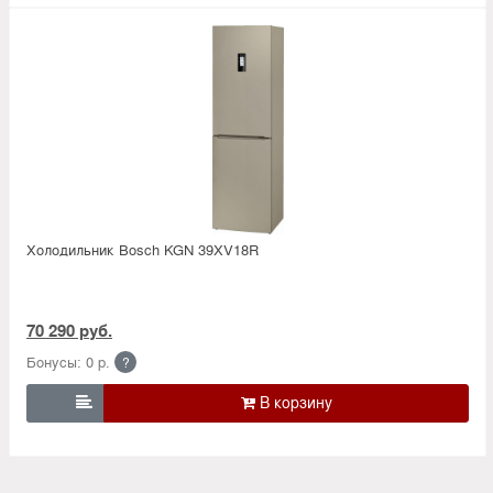
Холодильник Bosсh KGN 39XV18R
70 290 руб.
Бонусы: 0 р.
?
