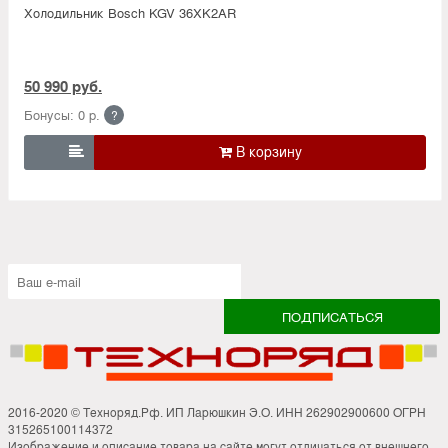
Холодильник Bosсh KGV 36XK2AR
50 990 руб.
Бонусы: 0 р.
?

2016-2020 © Техноряд.Рф. ИП Ларюшкин Э.О. ИНН 262902900600 ОГРН
315265100114372
Изображение и описание товара на сайте могут отличаться от внешнего