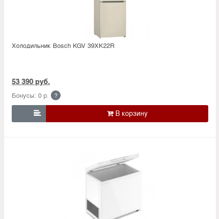
Холодильник Bosсh KGV 39XK22R
53 390 руб.
Бонусы: 0 р.
?
