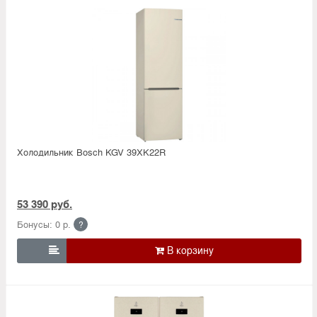
Холодильник Bosсh KGV 39XK22R
53 390 руб.
Бонусы: 0 р.
?
