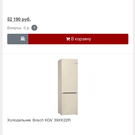
52 190 руб.
Бонусы: 0 р.
?

Холодильник Bosсh KGV 39XK22R