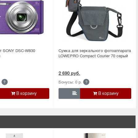
ат SONY DSC-W830
Сумка для зеркального фотоаппарата
й
LOWEPRO Compact Courier 70 серый
2 690 руб.
.
Бонусы: 0 р.
?
?
