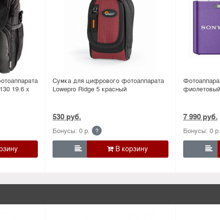
фотоаппарата
Сумка для цифрового фотоаппарата
Фотоаппар
130 19.6 х
Lowepro Ridge 5 красный
фиолетовы
530 руб.
7 990 руб.
Бонусы: 0 р.
Бонусы: 0 р
?

