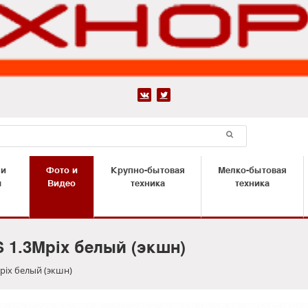


 и
Фото и
Крупно-бытовая
Мелко-бытовая
ы
Видео
техника
техника
1.3Mpix белый (экшн)
ix белый (экшн)