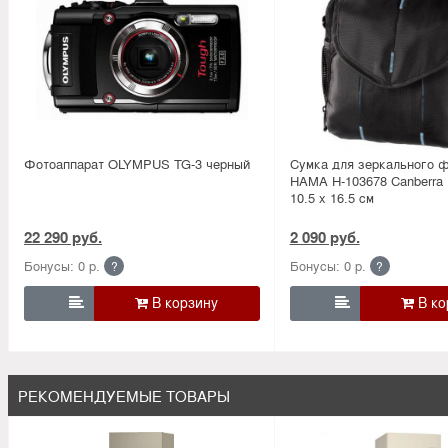
Фотоаппарат OLYMPUS TG-3 черный
Сумка для зеркального 
HAMA H-103678 Canberra 
10.5 х 16.5 см
22 290 руб.
2 090 руб.
Бонусы: 0 р.
Бонусы: 0 р.
?
?


РЕКОМЕНДУЕМЫЕ ТОВАРЫ