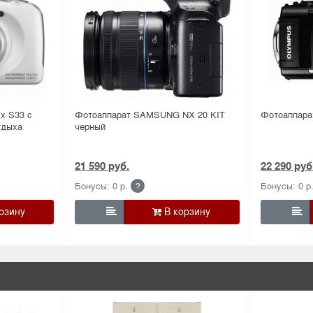
x S33 с
Фотоаппарат SAMSUNG NX 20 KIT
Фотоаппара
тдыха
черный
21 590 руб.
22 290 руб
Бонусы: 0 р.
Бонусы: 0 р
?

