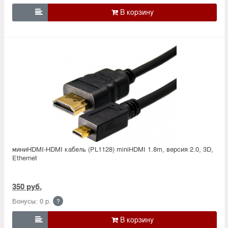

миниHDMI-HDMI кабель (PL1128) miniHDMI 1.8m, версия 2.0, 3D,
Ethernet
350 руб.
Бонусы: 0 р.
?
