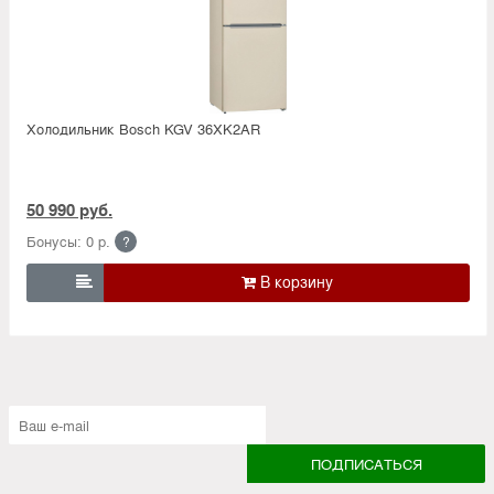
Холодильник Bosсh KGV 36XK2AR
50 990 руб.
Бонусы: 0 р.
?
