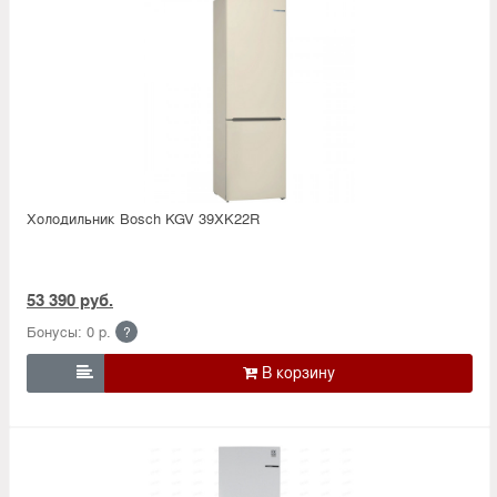
Холодильник Bosсh KGV 39XK22R
53 390 руб.
Бонусы: 0 р.
?
