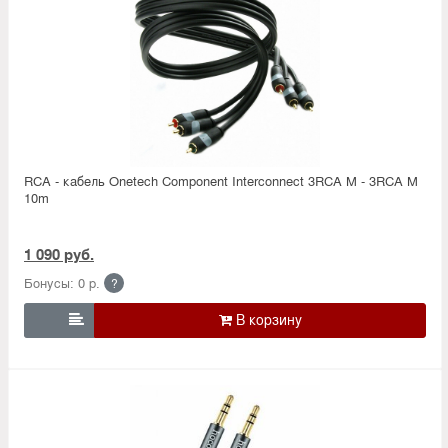
RCA - кабель Onetech Component Interconnect 3RCA M - 3RCA M
10m
1 090 руб.
Бонусы: 0 р.
?
