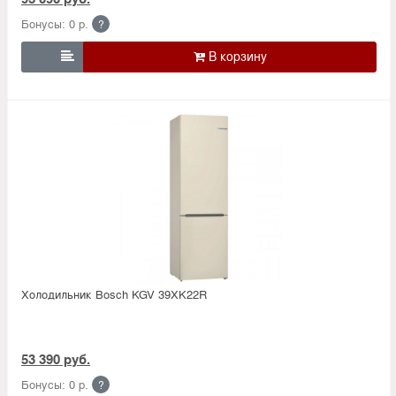
Бонусы: 0 р.
?

Холодильник Bosсh KGV 39XK22R
53 390 руб.
Бонусы: 0 р.
?